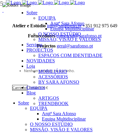
Sobre
EQUIPA
Arqtª Sara Afonso
Atelier e Estúdio
info@sarafonso.pt
+351 912 975 649
Equipa Multidisciplinar
O NOSSO ESTÚDIO
Fornecedores
comercial@sarafonso.pt
MISSÃO, VISÃO E VALORES
Serviços
Projectos
geral@sarafonso.pt
PROJECTOS
ESPAÇOS COM IDENTIDADE
NOVIDADES
Loja
Nenhum produto no carrinho.
MOBILIÁRIO
ACESSÓRIOS
BY SARA AFONSO
Contactos
Carrinho
Total:
0,00
€
Blog
ARTIGOS
Sobre
TRENDBOOK
EQUIPA
Arqtª Sara Afonso
Equipa Multidisciplinar
O NOSSO ESTÚDIO
MISSÃO, VISÃO E VALORES