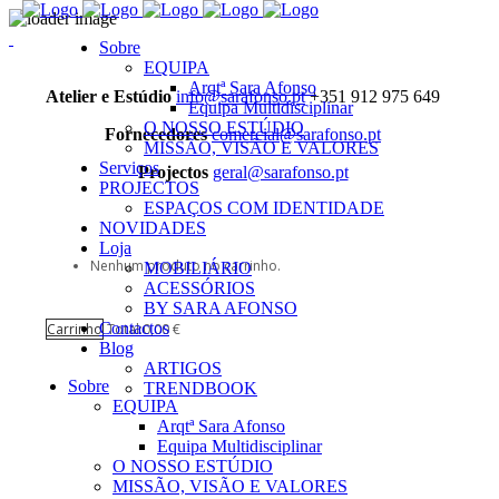
Sobre
EQUIPA
Arqtª Sara Afonso
Atelier e Estúdio
info@sarafonso.pt
+351 912 975 649
Equipa Multidisciplinar
O NOSSO ESTÚDIO
Fornecedores
comercial@sarafonso.pt
MISSÃO, VISÃO E VALORES
Serviços
Projectos
geral@sarafonso.pt
PROJECTOS
ESPAÇOS COM IDENTIDADE
NOVIDADES
Loja
Nenhum produto no carrinho.
MOBILIÁRIO
ACESSÓRIOS
BY SARA AFONSO
Contactos
Carrinho
Total:
0,00
€
Blog
ARTIGOS
Sobre
TRENDBOOK
EQUIPA
Arqtª Sara Afonso
Equipa Multidisciplinar
O NOSSO ESTÚDIO
MISSÃO, VISÃO E VALORES