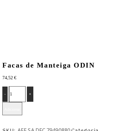
Facas de Manteiga ODIN
74,52
€
Facas
de
Manteiga
ODIN
quantity
Adicionar
AFF.SA.DEC.79490880
SKU:
Categoria