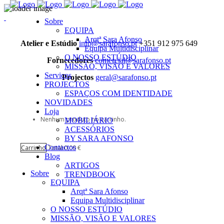
Sobre
EQUIPA
Arqtª Sara Afonso
Atelier e Estúdio
info@sarafonso.pt
+351 912 975 649
Equipa Multidisciplinar
O NOSSO ESTÚDIO
Fornecedores
comercial@sarafonso.pt
MISSÃO, VISÃO E VALORES
Serviços
Projectos
geral@sarafonso.pt
PROJECTOS
ESPAÇOS COM IDENTIDADE
NOVIDADES
Loja
Nenhum produto no carrinho.
MOBILIÁRIO
ACESSÓRIOS
BY SARA AFONSO
Contactos
Carrinho
Total:
0,00
€
Blog
ARTIGOS
Sobre
TRENDBOOK
EQUIPA
Arqtª Sara Afonso
Equipa Multidisciplinar
O NOSSO ESTÚDIO
MISSÃO, VISÃO E VALORES