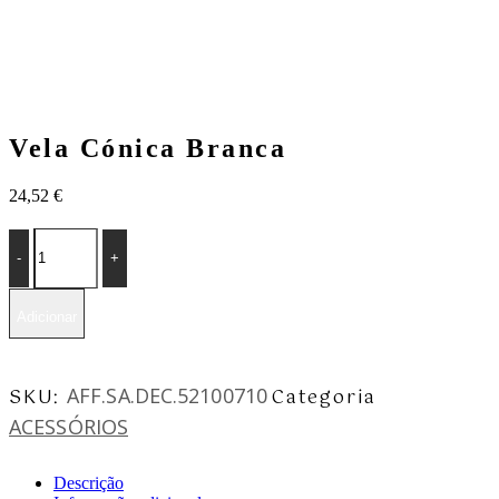
Vela Cónica Branca
24,52
€
Vela
Cónica
Branca
quantity
Adicionar
AFF.SA.DEC.52100710
SKU:
Categoria
ACESSÓRIOS
Descrição