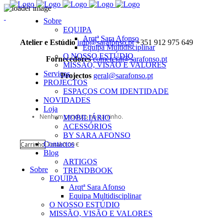
Sobre
EQUIPA
Arqtª Sara Afonso
Atelier e Estúdio
info@sarafonso.pt
+351 912 975 649
Equipa Multidisciplinar
O NOSSO ESTÚDIO
Fornecedores
comercial@sarafonso.pt
MISSÃO, VISÃO E VALORES
Serviços
Projectos
geral@sarafonso.pt
PROJECTOS
ESPAÇOS COM IDENTIDADE
NOVIDADES
Loja
Nenhum produto no carrinho.
MOBILIÁRIO
ACESSÓRIOS
BY SARA AFONSO
Contactos
Carrinho
Total:
0,00
€
Blog
ARTIGOS
Sobre
TRENDBOOK
EQUIPA
Arqtª Sara Afonso
Equipa Multidisciplinar
O NOSSO ESTÚDIO
MISSÃO, VISÃO E VALORES