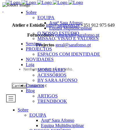
Sobre
EQUIPA
Arqtª Sara Afonso
Atelier e Estúdio
info@sarafonso.pt
+351 912 975 649
Equipa Multidisciplinar
O NOSSO ESTÚDIO
Fornecedores
comercial@sarafonso.pt
MISSÃO, VISÃO E VALORES
Serviços
Projectos
geral@sarafonso.pt
PROJECTOS
ESPAÇOS COM IDENTIDADE
NOVIDADES
Loja
Nenhum produto no carrinho.
MOBILIÁRIO
ACESSÓRIOS
BY SARA AFONSO
Contactos
Carrinho
Total:
0,00
€
Blog
ARTIGOS
TRENDBOOK
Sobre
EQUIPA
Arqtª Sara Afonso
Equipa Multidisciplinar