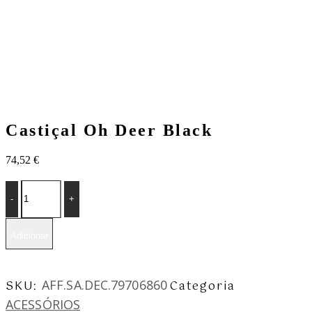
Castiçal Oh Deer Black
74,52
€
Castiçal
Oh
Deer
Black
quantity
Adicionar
AFF.SA.DEC.79706860
SKU:
Categoria
ACESSÓRIOS