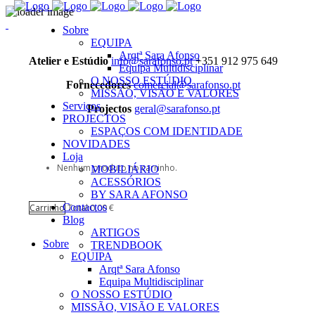
Sobre
EQUIPA
Arqtª Sara Afonso
Atelier e Estúdio
info@sarafonso.pt
+351 912 975 649
Equipa Multidisciplinar
O NOSSO ESTÚDIO
Fornecedores
comercial@sarafonso.pt
MISSÃO, VISÃO E VALORES
Serviços
Projectos
geral@sarafonso.pt
PROJECTOS
ESPAÇOS COM IDENTIDADE
NOVIDADES
Loja
Nenhum produto no carrinho.
MOBILIÁRIO
ACESSÓRIOS
BY SARA AFONSO
Contactos
Carrinho
Total:
0,00
€
Blog
ARTIGOS
Sobre
TRENDBOOK
EQUIPA
Arqtª Sara Afonso
Equipa Multidisciplinar
O NOSSO ESTÚDIO
MISSÃO, VISÃO E VALORES