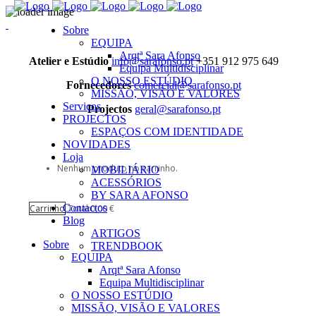
Sobre
EQUIPA
Arqtª Sara Afonso
Atelier e Estúdio
info@sarafonso.pt
+351 912 975 649
Equipa Multidisciplinar
O NOSSO ESTÚDIO
Fornecedores
comercial@sarafonso.pt
MISSÃO, VISÃO E VALORES
Serviços
Projectos
geral@sarafonso.pt
PROJECTOS
ESPAÇOS COM IDENTIDADE
NOVIDADES
Loja
Nenhum produto no carrinho.
MOBILIÁRIO
ACESSÓRIOS
BY SARA AFONSO
Contactos
Carrinho
Total:
0,00
€
Blog
ARTIGOS
Sobre
TRENDBOOK
EQUIPA
Arqtª Sara Afonso
Equipa Multidisciplinar
O NOSSO ESTÚDIO
MISSÃO, VISÃO E VALORES